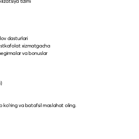
ilizatsiya tizimi
lov dasturlari
 postkafolat xizmatgacha
hegirmalar va bonuslar
)
 ko‘ring va batafsil maslahat oling.