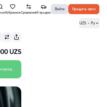
Войти
Продать авто
иск
Избранное
Сравнения
Я продаю
UZS
•
Ру
000 UZS
нтакты