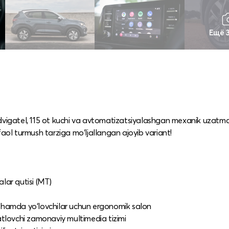
Ещё 
li dvigatel, 115 ot kuchi va avtomatizatsiyalashgan mexanik uzatma
faol turmush tarziga mo‘ljallangan ajoyib variant!
lar qutisi (MT)
hi hamda yo‘lovchilar uchun ergonomik salon
tlovchi zamonaviy multimedia tizimi