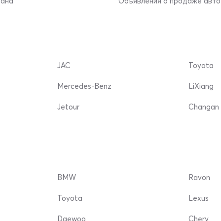
тана
Объявления о продаже авто 
JAC
Toyota
Mercedes-Benz
LiXiang
Jetour
Changan 
BMW
Ravon
Toyota
Lexus
Daewoo
Chery