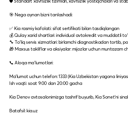
🛡️ Standart xavfsizlik tizimlari, xavfsizlik yostiqchalari va stab
🎯 Nega aynan bizni tanlashadi:
✅ Kia rasmiy kafolati: sifat sertifikati bilan tasdiqlangan
💰 Qulay xarid shartlari: individual avtokredit va muddatli to‘
🔧 To‘liq servis xizmatlari: birlamchi diagnostikadan tortib,
🎁 Maxsus takliflar va aksiyalar: mijozlar uchun muntazam c
📞 Aloqa ma’lumotlari:
Ma’lumot uchun telefon: 1333 (Kia Uzbekistan yagona liniyasi
Ish vaqti: soat 9:00 dan 20:00 gacha
Kia Denov avtosalonimizga tashrif buyurib, Kia Sonet’ni sinab
Batafsil: kia.uz