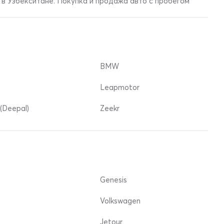
в Узбекситане. Покупка и продажа авто с пробегом
BMW
Leapmotor
(Deepal)
Zeekr
Genesis
Volkswagen
Jetour