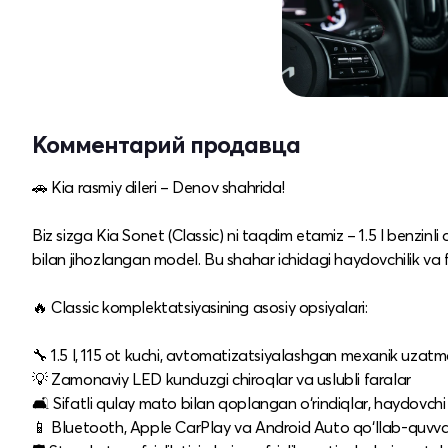
Комментарий продавца
🚗 Kia rasmiy dileri – Denov shahrida!
Biz sizga Kia Sonet (Classic) ni taqdim etamiz – 1.5 l benzin
bilan jihozlangan model. Bu shahar ichidagi haydovchilik va 
🔥 Classic komplektatsiyasining asosiy opsiyalari:
🔧 1.5 l, 115 ot kuchi, avtomatizatsiyalashgan mexanik uzatma
💡 Zamonaviy LED kunduzgi chiroqlar va uslubli faralar
🛋️ Sifatli qulay mato bilan qoplangan o‘rindiqlar, haydovc
📱 Bluetooth, Apple CarPlay va Android Auto qo‘llab-quvva