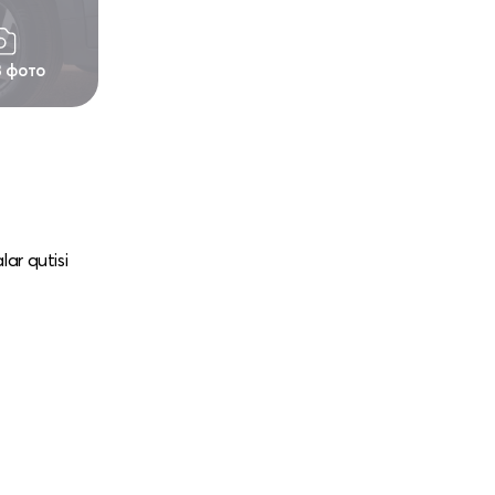
3 фото
lar qutisi