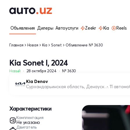
Объявления
Дилеры
Автоуслуги
Zeekr
Kia
Reels
Главная
Новая
Kia
Sonet
Объявление № 3630
Kia Sonet I, 2024
Новый
28 октября 2024
№ 3630
Kia Denov
Сурхандарьинская область, Денауский район
11 автом
Характеристики
Комплектация
Не указано
Двигатель