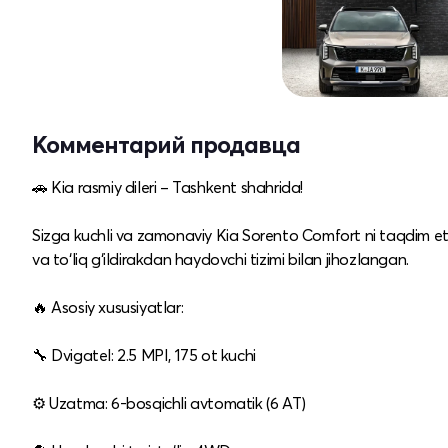
Комментарий продавца
🚗 Kia rasmiy dileri – Tashkent shahrida!
Sizga kuchli va zamonaviy Kia Sorento Comfort ni taqdim eta
va to‘liq g‘ildirakdan haydovchi tizimi bilan jihozlangan.
🔥 Asosiy xususiyatlar:
🔧 Dvigatel: 2.5 MPI, 175 ot kuchi
⚙️ Uzatma: 6‑bosqichli avtomatik (6 AT)