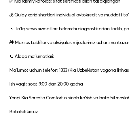
✅ Kia rasmiy kafolati: sifat sertifikati bilan tasdiqlangan
💰 Qulay xarid shartlari: individual avtokredit va muddatli to‘
🔧 To‘liq servis xizmatlari: birlamchi diagnostikadan tortib,
🎁 Maxsus takliflar va aksiyalar: mijozlarimiz uchun muntaz
📞 Aloqa ma’lumotlari:
Ma’lumot uchun telefon: 1333 (Kia Uzbekistan yagona liniyasi
Ish vaqti: soat 9:00 dan 20:00 gacha
Yangi Kia Sorento Comfort ni sinab koʻrish va batafsil masl
Batafsil: kia.uz