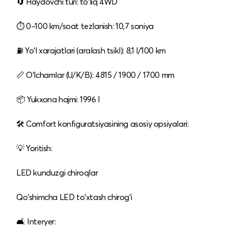
🔄 Haydovchi turi: to‘liq 4WD
⏱️ 0–100 km/soat tezlanish: 10,7 soniya
⛽ Yo‘l xarajatlari (aralash tsikl): 8,1 l/100 km
📏 O‘lchamlar (U/K/B): 4815 / 1900 / 1700 mm
📦 Yukxona hajmi: 1996 l
🛠️ Comfort konfiguratsiyasining asosiy opsiyalari:
💡 Yoritish:
LED kunduzgi chiroqlar
Qo‘shimcha LED to‘xtash chirog‘i
🛋️ Interyer: