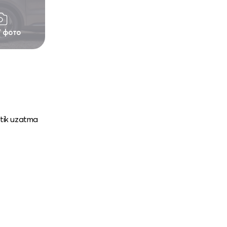
7 фото
atik uzatma