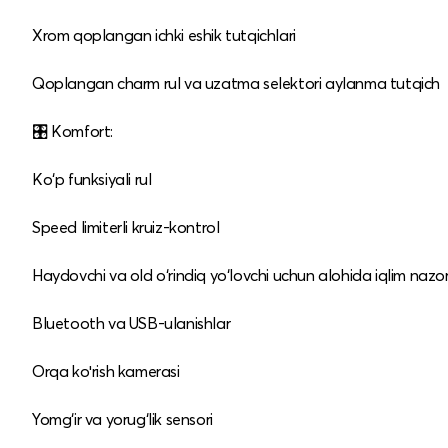
Xrom qoplangan ichki eshik tutqichlari
Qoplangan charm rul va uzatma selektori aylanma tutqich
🎛️ Komfort:
Ko‘p funksiyali rul
Speed limiterli kruiz‑kontrol
Haydovchi va old o‘rindiq yo‘lovchi uchun alohida iqlim nazor
Bluetooth va USB‑ulanishlar
Orqa koʻrish kamerasi
Yomg‘ir va yorug‘lik sensori