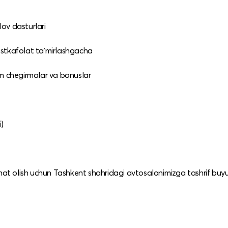
lov dasturlari
 postkafolat taʼmirlashgacha
am chegirmalar va bonuslar
)
ahat olish uchun Tashkent shahridagi avtosalonimizga tashrif buyu