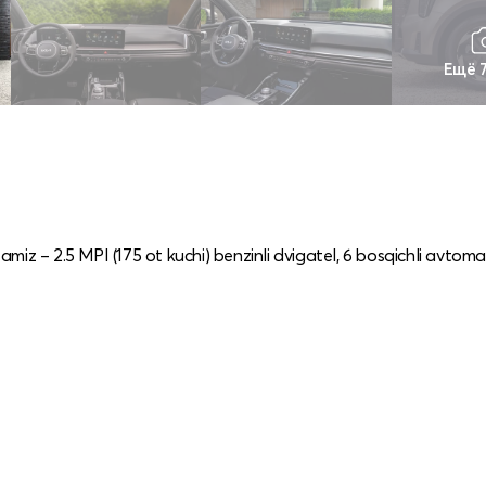
Ещё 
miz – 2.5 MPI (175 ot kuchi) benzinli dvigatel, 6 bosqichli avtom