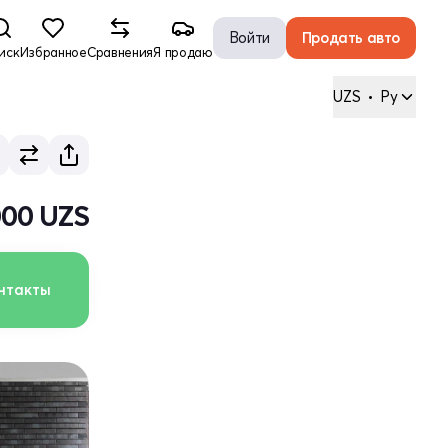
Войти
Продать авто
иск
Избранное
Сравнения
Я продаю
UZS
•
Ру
000 UZS
нтакты