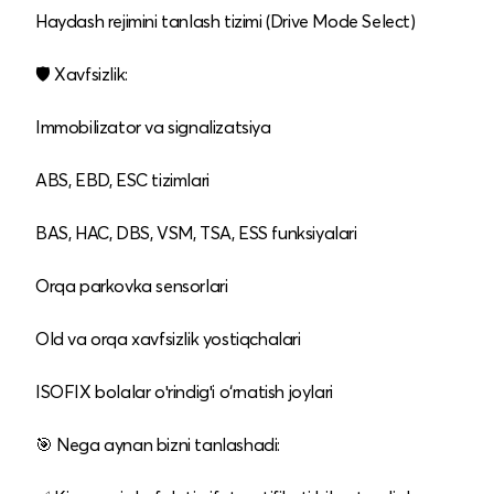
Haydash rejimini tanlash tizimi (Drive Mode Select)
🛡️ Xavfsizlik:
Immobilizator va signalizatsiya
ABS, EBD, ESC tizimlari
BAS, HAC, DBS, VSM, TSA, ESS funksiyalari
Orqa parkovka sensorlari
Old va orqa xavfsizlik yostiqchalari
ISOFIX bolalar oʻrindigʻi o‘rnatish joylari
🎯 Nega aynan bizni tanlashadi: