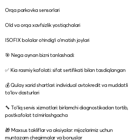
Orqa parkovka sensorlari
Old va orqa xavfsizlik yostiqchalari
ISOFIX bolalar oʻrindigʻi o‘rnatish joylari
🎯 Nega aynan bizni tanlashadi:
✅ Kia rasmiy kafolati: sifat sertifikati bilan tasdiqlangan
💰 Qulay xarid shartlari: individual avtokredit va muddatli
to‘lov dasturlari
🔧 To‘liq servis xizmatlari: birlamchi diagnostikadan tortib,
postkafolat taʼmirlashgacha
🎁 Maxsus takliflar va aksiyalar: mijozlarimiz uchun
muntazam chegirmalar va bonuslar