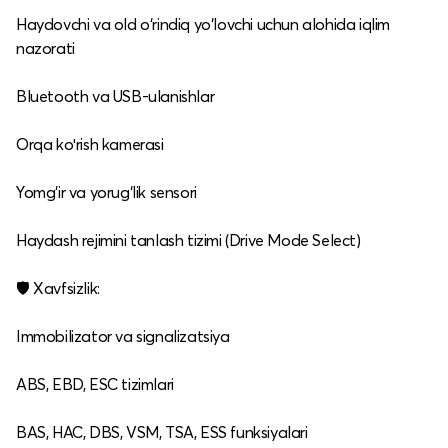
Haydovchi va old o‘rindiq yo‘lovchi uchun alohida iqlim
nazorati
Bluetooth va USB‑ulanishlar
Orqa koʻrish kamerasi
Yomg‘ir va yorug‘lik sensori
Haydash rejimini tanlash tizimi (Drive Mode Select)
🛡️ Xavfsizlik:
Immobilizator va signalizatsiya
ABS, EBD, ESC tizimlari
BAS, HAC, DBS, VSM, TSA, ESS funksiyalari