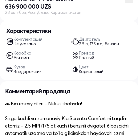
636 900 000 UZS
28 октября, Республика Каракалпакстан
Характеристики
Комплектация
Двигатель
Не указано
2.5 л, 175 л.с., бензин
Коробка
Привод
Автомат
Полный
Кузов
Цвет
Внедорожник
Коричневый
Комментарий продавца
🚗 Kia rasmiy dileri – Nukus shahrida!
Sizga kuchli va zamonaviy Kia Sorento Comfort ni taqdim
etamiz – 2.5 MPI (175 ot kuchi) benzinli dvigatel, 6 bosqichli
avtomatik uzatma va to‘liq g‘ildirakdan haydovchi tizimi