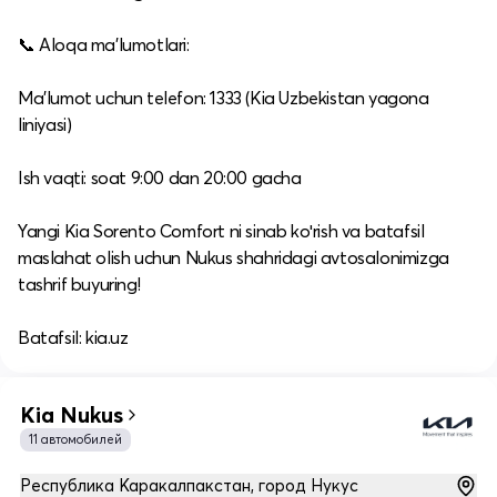
📞 Aloqa ma’lumotlari:
Ma’lumot uchun telefon: 1333 (Kia Uzbekistan yagona
liniyasi)
Ish vaqti: soat 9:00 dan 20:00 gacha
Yangi Kia Sorento Comfort ni sinab koʻrish va batafsil
maslahat olish uchun Nukus shahridagi avtosalonimizga
tashrif buyuring!
Batafsil: kia.uz
Kia Nukus
11 автомобилей
Республика Каракалпакстан, город Нукус