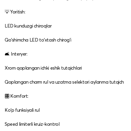
💡 Yoritish:
LED kunduzgi chiroqlar
Qo‘shimcha LED to‘xtash chirog‘i
🛋️ Interyer:
Xrom qoplangan ichki eshik tutqichlari
Qoplangan charm rul va uzatma selektori aylanma tutqich
🎛️ Komfort:
Ko‘p funksiyali rul
Speed limiterli kruiz‑kontrol