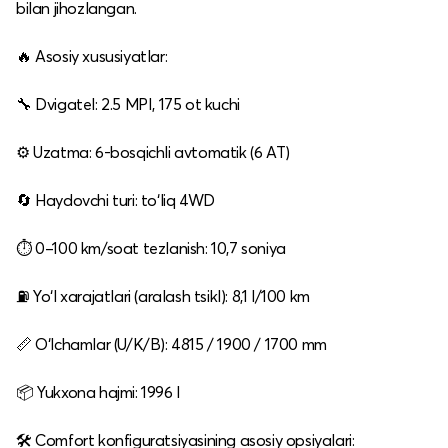
bilan jihozlangan.
🔥 Asosiy xususiyatlar:
🔧 Dvigatel: 2.5 MPI, 175 ot kuchi
⚙️ Uzatma: 6‑bosqichli avtomatik (6 AT)
🔄 Haydovchi turi: to‘liq 4WD
⏱️ 0–100 km/soat tezlanish: 10,7 soniya
⛽ Yo‘l xarajatlari (aralash tsikl): 8,1 l/100 km
📏 O‘lchamlar (U/K/B): 4815 / 1900 / 1700 mm
📦 Yukxona hajmi: 1996 l
🛠️ Comfort konfiguratsiyasining asosiy opsiyalari: