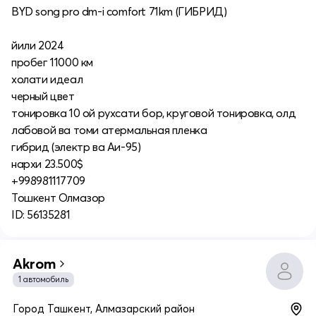
BYD song pro dm-i comfort 71km (ГИБРИД)
йили 2024
пробег 11000 км
холати идеал
черный цвет
тонировка 10 ой рухсати бор, круговой тонировка, олд
лабовой ва томи атермальная пленка
гибрид (электр ва Аи-95)
нархи 23.500$
+998981117709
Тошкент Олмазор
ID: 56135281
Akrom
1 автомобиль
Город Ташкент, Алмазарский район