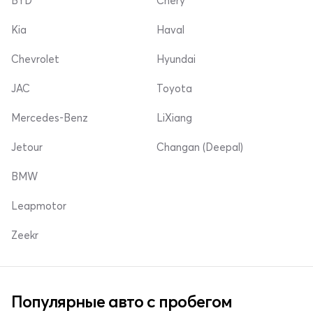
BYD
Chery
Kia
Haval
Chevrolet
Hyundai
JAC
Toyota
Mercedes-Benz
LiXiang
Jetour
Changan (Deepal)
BMW
Leapmotor
Zeekr
Популярные авто с пробегом