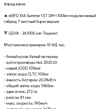
#предзаказ
🔥 #BYD XIA Summer 1.5T DM-i 100km подключаемый
гибрид 7 местный Super версия
🔻 ЦЕНА - 26.100$ сип Ташкент
❗️Растаможка примерно 15-16$ тыс.
- белый кузов, белый интерьер
- дата производства: 2025.03
- новый, (ODO 100км)
- запас хода CLTC: 100км
- ёмкость батареи: 20.39кВтч
- общий запас хода: 1060км
- двигатель: 272 лс
- разгон: 8.1 сек.
- макс. скорость: 190км/ч