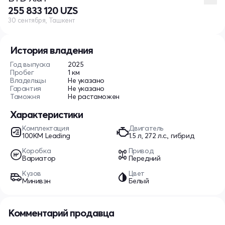
255 833 120 UZS
30 сентября, Ташкент
История владения
Год выпуска
2025
Пробег
1 км
Владельцы
Не указано
Гарантия
Не указано
Таможня
Не растаможен
Характеристики
Комплектация
Двигатель
100KM Leading
1.5 л, 272 л.с., гибрид
Коробка
Привод
Вариатор
Передний
Кузов
Цвет
Минивэн
Белый
Комментарий продавца