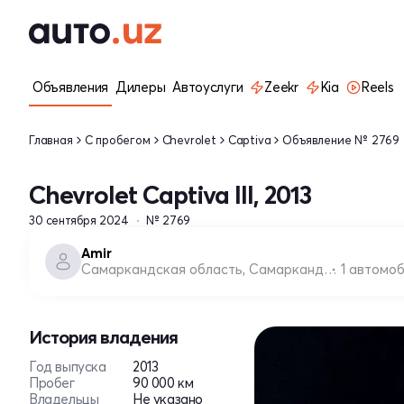
Объявления
Дилеры
Автоуслуги
Zeekr
Kia
Reels
Главная
С пробегом
Chevrolet
Captiva
Объявление № 2769
Chevrolet Captiva III, 2013
30 сентября 2024
№ 2769
Amir
Самаркандская область, Самаркандский район
1 автомо
История владения
Год выпуска
2013
Пробег
90 000 км
Владельцы
Не указано