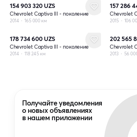
154 903 320
UZS
157 286 
Chevrolet Captiva III - поколение
Chevrolet C
2014
165 000 км
2015
106 0
178 734 600
UZS
202 565 
Chevrolet Captiva III - поколение
Chevrolet C
2014
118 245 км
2013
56 00
Получайте уведомления
о новых объявлениях
в нашем приложении