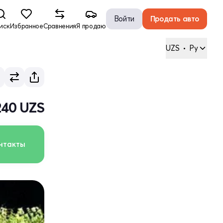
Войти
Продать авто
иск
Избранное
Сравнения
Я продаю
UZS
•
Ру
240 UZS
нтакты