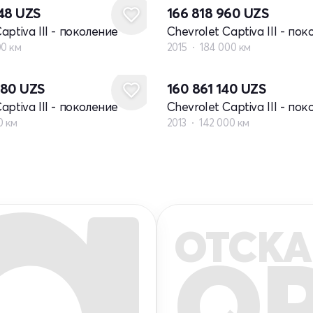
448
UZS
166 818 960
UZS
aptiva III - поколение
Chevrolet Captiva III - по
00 км
2015
184 000 км
880
UZS
160 861 140
UZS
aptiva III - поколение
Chevrolet Captiva III - по
0 км
2013
142 000 км
ОТСКА
Q