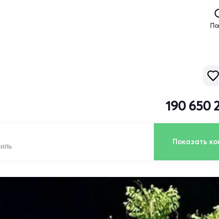
По
190 650 
Показать ко
биль