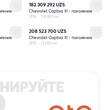
182 309 292
UZS
коление
Chevrolet Captiva III - поколение
2014
178 000 км
208 523 700
UZS
коление
Chevrolet Captiva III - поколение
2015
72 000 км
НИРУЙТЕ
R