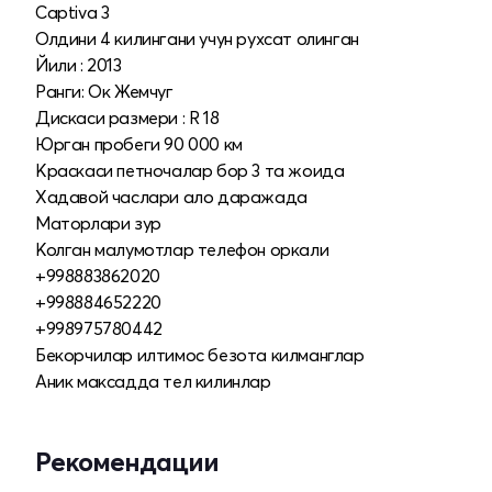
Captiva 3
Олдини 4 килингани учун рухсат олинган
Йили : 2013
Ранги: Ок Жемчуг
Дискаси размери : R 18
Юрган пробеги 90 000 км
Краскаси петночалар бор 3 та жоида
Хадавой часлари ало даражада
Маторлари зур
Колган малумотлар телефон оркали
+998883862020
+998884652220
+998975780442
Бекорчилар илтимос безота килманглар
Аник максадда тел килинлар
Рекомендации