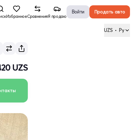
Войти
Продать авто
иск
Избранное
Сравнения
Я продаю
UZS
•
Ру
420 UZS
нтакты