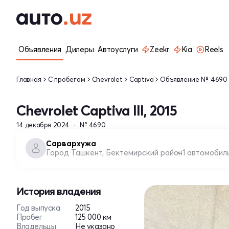
Объявления
Дилеры
Автоуслуги
Zeekr
Kia
Reels
Главная
С пробегом
Chevrolet
Captiva
Объявление № 4690
Chevrolet Captiva III, 2015
14 декабря 2024
№ 4690
Сарвархужа
Город Ташкент, Бектемирский район
1 автомобил
История владения
Год выпуска
2015
Пробег
125 000 км
Владельцы
Не указано