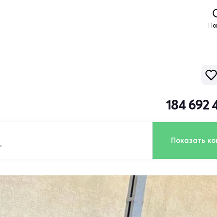
По
184 692 
Показать ко
ь