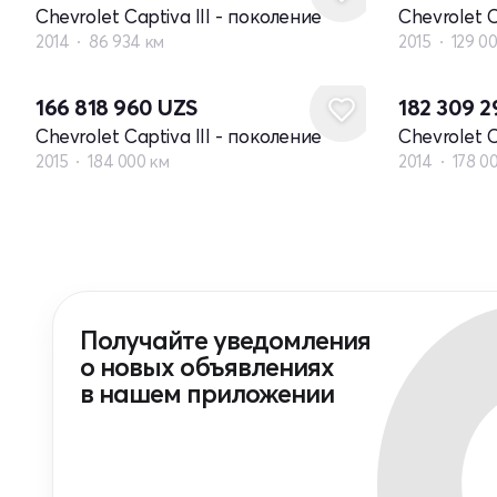
Chevrolet Captiva III - поколение
Chevrolet C
2014
86 934 км
2015
129 0
166 818 960
UZS
182 309 
Chevrolet Captiva III - поколение
Chevrolet C
2015
184 000 км
2014
178 0
Получайте уведомления
о новых объявлениях
в нашем приложении