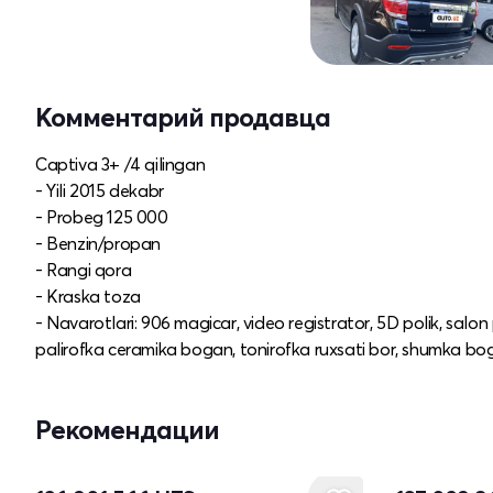
Комментарий продавца
Captiva 3+ /4 qilingan
- Yili 2015 dekabr
- Probeg 125 000
- Benzin/propan
- Rangi qora
- Kraska toza
- Navarotlari: 906 magicar, video registrator, 5D polik, salon 
palirofka ceramika bogan, tonirofka ruxsati bor, shumka b
Рекомендации