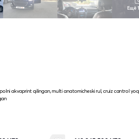
Ещё 
polni akvaprint qilingan, multi anatomicheski rul, cruiz cantrol yoq
ogan