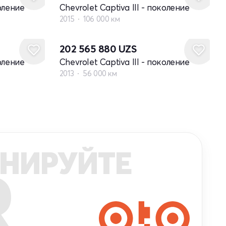
коление
Chevrolet Captiva III - поколение
2015
106 000 км
202 565 880
UZS
коление
Chevrolet Captiva III - поколение
2013
56 000 км
НИРУЙТЕ
R