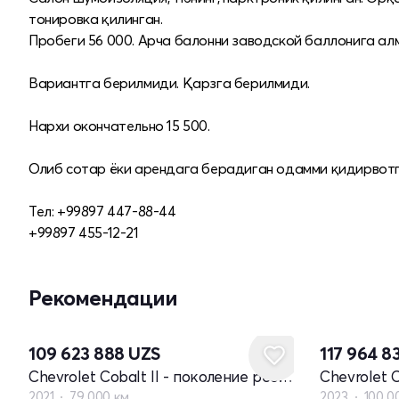
тонировка қилинган.
Пробеги 56 000. Арча балонни заводской баллонига а
Вариантга берилмиди. Қарзга берилмиди.
Нархи окончательно 15 500.
Олиб сотар ёки арендага берадиган одамми қидирвотг
Тел: +99897 447-88-44
+99897 455-12-21
Рекомендации
109 623 888
UZS
117 964 8
Chevrolet Cobalt II - поколение рестайлинг
2021
79 000 км
2023
100 0