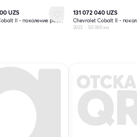
000
UZS
131 072 040
UZS
Chevrolet Cobalt II - поколение рестайлинг
2023
50 000 км
ОТСКА
Q