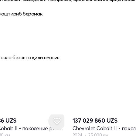
лмаштириб бераман.
анла безовта қилишмасин.
36
UZS
137 029 860
UZS
Chevrolet Cobalt II - поколение рестайлинг
00 км
2024
25 000 км