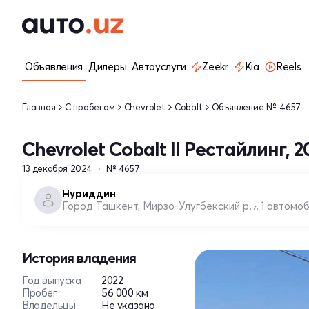
Объявления
Дилеры
Автоуслуги
Zeekr
Kia
Reels
Главная
С пробегом
Chevrolet
Cobalt
Объявление № 4657
Chevrolet Cobalt II Рестайлинг, 2
13 декабря 2024
№ 4657
Нуриддин
Город Ташкент, Мирзо-Улугбекский район
1 автомо
История владения
Год выпуска
2022
Пробег
56 000 км
Владельцы
Не указано