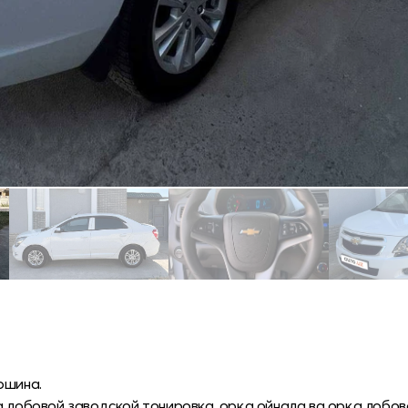
ошина.
а лобовой заводской тонировка, орқа ойнала ва орқа лобов