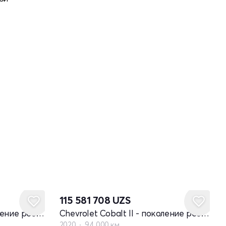
115 581 708
UZS
Chevrolet Cobalt II - поколение рестайлинг
Chevrolet Cobalt II - поколение рестайлинг
2020
94 000 км