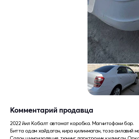
Комментарий продавца
2022 йил Кобалт автомат коробка. Магнитофони бор.
Битта одам хайдаган, кира қилинмаган, тоза оилавий м
Салон шумоизоляция, тюнинг, парктроник қилинган. Орқ