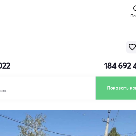
По
022
184 692 
Показать ко
биль