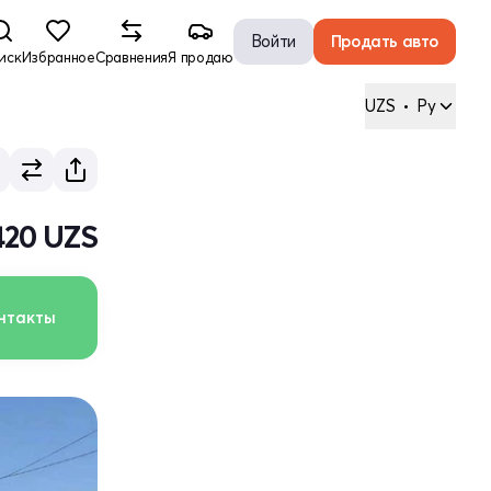
Войти
Продать авто
иск
Избранное
Сравнения
Я продаю
UZS
•
Ру
420 UZS
нтакты