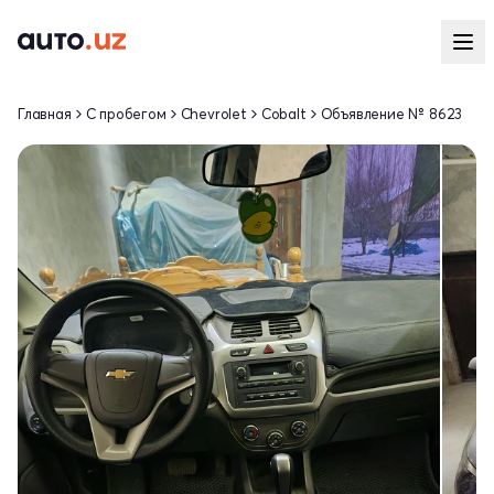
Главная
С пробегом
Chevrolet
Cobalt
Объявление № 8623