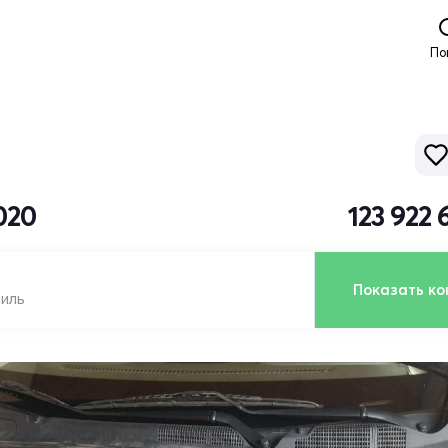
По
020
123 922
Показать ко
биль