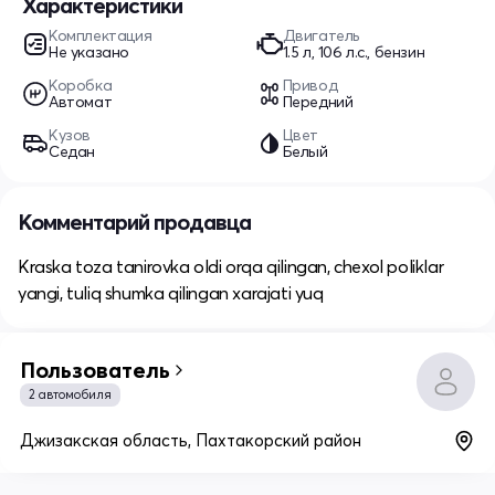
Характеристики
Комплектация
Двигатель
Не указано
1.5 л, 106 л.с., бензин
Коробка
Привод
Автомат
Передний
Кузов
Цвет
Седан
Белый
Комментарий продавца
Kraska toza tanirovka oldi orqa qilingan, chexol poliklar
yangi, tuliq shumka qilingan xarajati yuq
Пользователь
2 автомобиля
Джизакская область, Пахтакорский район