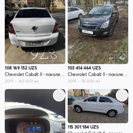
108 169 152
UZS
103 414 464
UZS
Chevrolet Cobalt II - поколение рестайлинг
Chevrolet Cobalt II - поколение рестайлинг
2019
163 000 км
2019
95 000 км
115 301 184
UZS