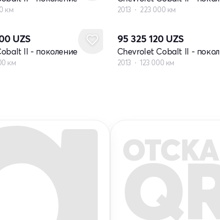
00 км
2013
223 000 км
000
UZS
95 325 120
UZS
obalt II - поколение
Chevrolet Cobalt II - поко
00 км
2013
123 000 км
ОТСКА
Q