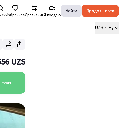
Войти
Продать авто
иск
Избранное
Сравнения
Я продаю
UZS
•
Ру
 556 UZS
нтакты