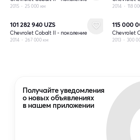
2015
25 000 км
2014
118 0
101 282 940
UZS
115 000 
Chevrolet Cobalt II - поколение
Chevrolet C
2014
267 000 км
2013
300 0
Получайте уведомления
о новых объявлениях
в нашем приложении