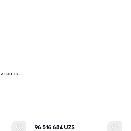
ится с пол
96 516 684
UZS