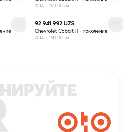
2014
117 000 км
92 941 992
UZS
ление
Chevrolet Cobalt II - поколение
2014
161 000 км
НИРУЙТЕ
R