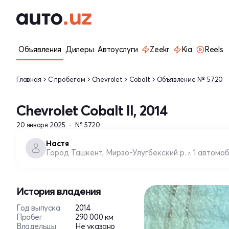
Объявления
Дилеры
Автоуслуги
Zeekr
Kia
Reels
Главная
С пробегом
Chevrolet
Cobalt
Объявление № 5720
Chevrolet Cobalt II, 2014
20 января 2025
№ 5720
Настя
Город Ташкент, Мирзо-Улугбекский район
1 автомо
История владения
Год выпуска
2014
Пробег
290 000 км
Владельцы
Не указано