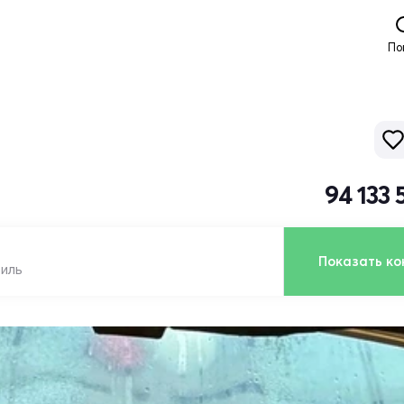
По
94 133
Показать ко
биль