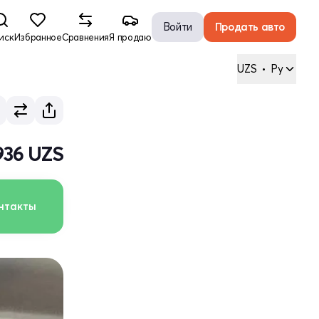
Войти
Продать авто
иск
Избранное
Сравнения
Я продаю
UZS
•
Ру
 936 UZS
нтакты