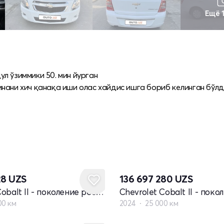
Ещё 
л ўзиммики 50. мин йурган
инани хич қанақа иши олас хайдис ишга бориб келинган бўл
28
UZS
136 697 280
UZS
Chevrolet Cobalt II - поколение рестайлинг
00 км
2024
25 000 км