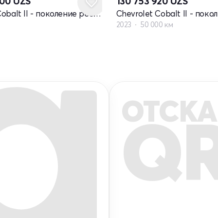
000
UZS
130 753 920
UZS
Chevrolet Cobalt II - поколение рестайлинг
2023
50 000 км
ОТСКА
Q