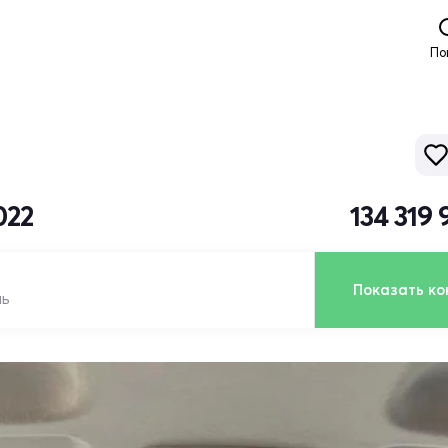
По
022
134 319
Показать ко
ль