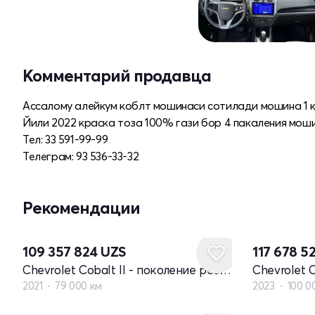
Комментарий продавца
Ассалому алейкум коблт мошинаси сотилади мошина 1 қу
Йили 2022 краска тоза 100% гази бор 4 пакаления мош
Тел: 33 591-99-99
Телеграм: 93 536-33-32
Рекомендации
109 357 824
UZS
117 678 5
Chevrolet Cobalt II - поколение рестайлинг
2021
79 000 км
2023
100 0