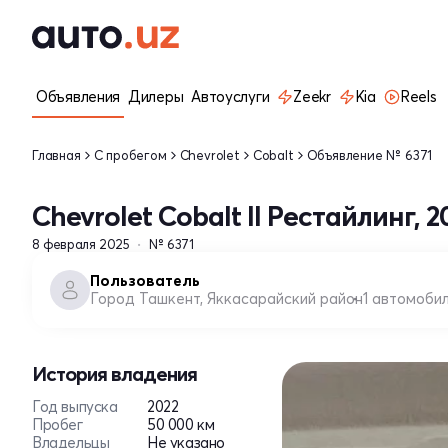
Объявления
Дилеры
Автоуслуги
Zeekr
Kia
Reels
Главная
С пробегом
Chevrolet
Cobalt
Объявление № 6371
Chevrolet Cobalt II Рестайлинг, 2
8 февраля 2025
№ 6371
Пользователь
Город Ташкент, Яккасарайский район
1 автомоби
История владения
Год выпуска
2022
Пробег
50 000 км
Владельцы
Не указано