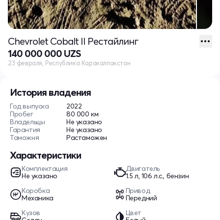
Chevrolet Cobalt II Рестайлинг
140 000 000 UZS
23 февраля, Республика Каракалпакстан
История владения
Год выпуска
2022
Пробег
80 000 км
Владельцы
Не указано
Гарантия
Не указано
Таможня
Растаможен
Характеристики
Комплектация
Двигатель
Не указано
1.5 л, 106 л.с., бензин
Коробка
Привод
Механика
Передний
Кузов
Цвет