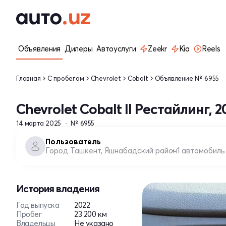
Объявления
Дилеры
Автоуслуги
Zeekr
Kia
Reels
Главная
С пробегом
Chevrolet
Cobalt
Объявление № 6955
Chevrolet Cobalt II Рестайлинг, 2
14 марта 2025
№ 6955
Пользователь
Город Ташкент, Яшнабадский район
1 автомобиль
История владения
Год выпуска
2022
Пробег
23 200 км
Владельцы
Не указано