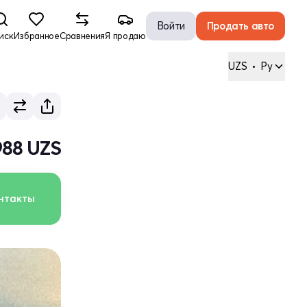
Войти
Продать авто
иск
Избранное
Сравнения
Я продаю
UZS
•
Ру
 988 UZS
нтакты