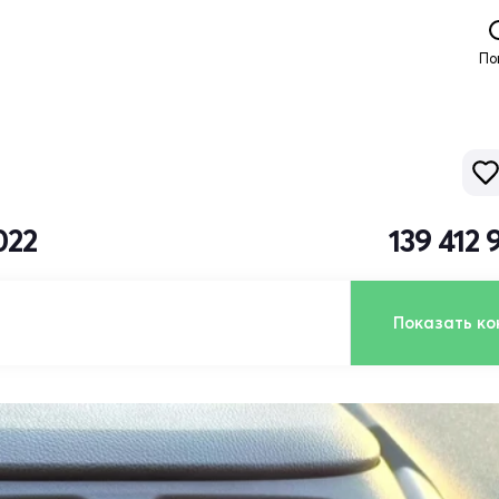
По
022
139 412
Показать ко