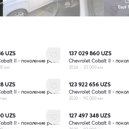
Ещё 
36
UZS
137 029 860
UZS
Chevrolet Cobalt II - поколение рестайлинг
00 км
2024
25 000 км
28
UZS
123 922 656
UZS
Chevrolet Cobalt II - поколение рестайлинг
0 км
2020
95 000 км
00
UZS
127 497 348
UZS
Chevrolet Cobalt II - поколение рестайлинг