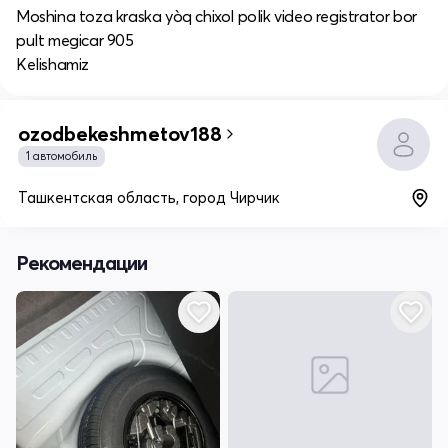
Moshina toza kraska yòq chixol polik video registrator bor
pult megicar 905
Kelishamiz
ozodbekeshmetov188
1 автомобиль
Ташкентская область, город Чирчик
Рекомендации