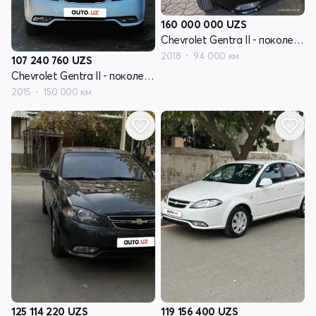
160 000 000
UZS
Chevrolet Gentra II - поколение
2018
94 000 км
107 240 760
UZS
Chevrolet Gentra II - поколение
2015
150 000 км
125 114 220
UZS
119 156 400
UZS