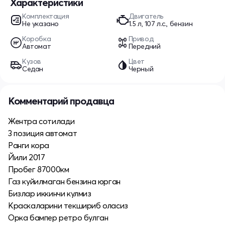
Характеристики
Комплектация
Двигатель
Не указано
1.5 л, 107 л.с., бензин
Коробка
Привод
Автомат
Передний
Кузов
Цвет
Седан
Черный
Комментарий продавца
Жентра сотилади
3 позиция автомат
Ранги кора
Йили 2017
Пробег 87000км
Газ куйилмаган бензина юрган
Бизлар иккинчи кулмиз
Краскаларини текшириб оласиз
Орка бампер ретро булган