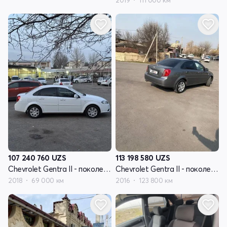
2019
111 000 км
107 240 760
UZS
113 198 580
UZS
Chevrolet Gentra II - поколение
Chevrolet Gentra II - поколение
2018
69 000 км
2016
123 800 км