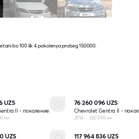
metani bo 100 lik 4 pokolenya probeg 150000.
36
UZS
76 260 096
UZS
entra II - поколение
Chevrolet Gentra II - поко
00 км
2014
260 000 км
80
UZS
117 964 836
UZS