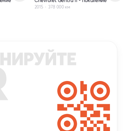
ление
Chevrolet Gentra II - поколение
2015
378 000 км
НИРУЙТЕ
R