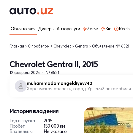
Объявления
Дилеры
Автоуслуги
Zeekr
Kia
Reels
Главная
С пробегом
Chevrolet
Gentra
Объявление № 6521
Chevrolet Gentra II, 2015
12 февраля 2025
№ 6521
muhammadamongeldiyev740
Хорезмская область, город Ургенч
2 автомобиля
История владения
Год выпуска
2015
Пробег
150 000 км
Владельцы
Не указано