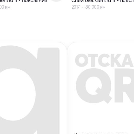
entra II - поколение
Chevrolet Gentra II - поко
00 км
2017
80 000 км
ОТСКА
Q