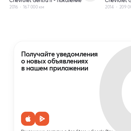
Chevrolet Gentra II - поколение
Chevrolet G
2016
167 000 км
2014
209 0
Получайте уведомления
о новых объявлениях
в нашем приложении