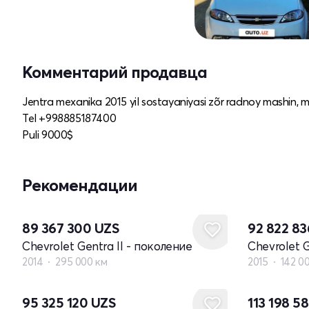
Комментарий продавца
Jentra mexanika 2015 yil sostayaniyasi zõr radnoy mashin, 
Tel +998885187400
Puli 9000$
Рекомендации
89 367 300
UZS
92 822 8
Chevrolet Gentra II - поколение
Chevrolet G
2014
295 000 км
2015
142 0
95 325 120
UZS
113 198 5