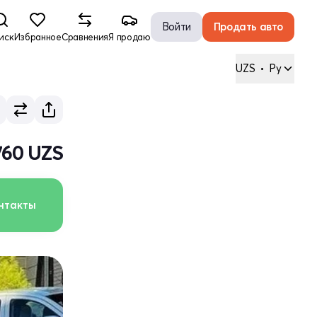
Войти
Продать авто
иск
Избранное
Сравнения
Я продаю
UZS
•
Ру
760 UZS
нтакты