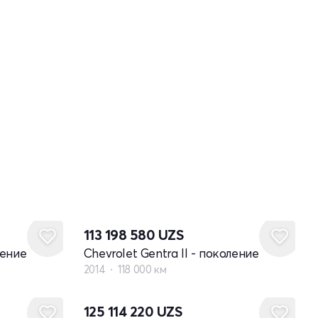
113 198 580
UZS
ление
Chevrolet Gentra II - поколение
2014
118 000 км
125 114 220
UZS