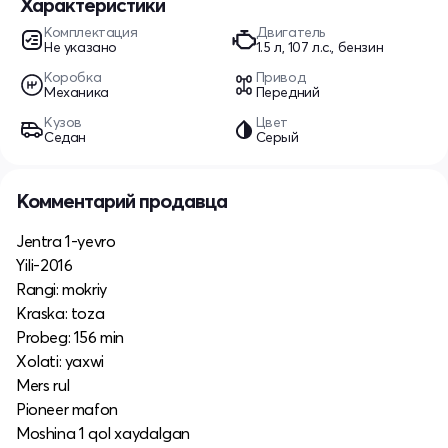
Характеристики
Комплектация
Двигатель
Не указано
1.5 л, 107 л.с., бензин
Коробка
Привод
Механика
Передний
Кузов
Цвет
Седан
Серый
Комментарий продавца
Jentra 1-yevro
Yili-2016
Rangi: mokriy
Kraska: toza
Probeg: 156 min
Xolati: yaxwi
Mers rul
Pioneer mafon
Moshina 1 qol xaydalgan