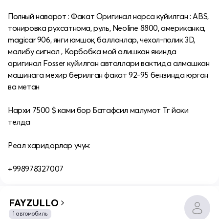
Полный наварот : Факат Оригинал нарса куйилган : ABS,
тонировка рухсатнома, руль, Neoline 8800, aмериканка,
magicar 906, янги юмшоқ баллонлар, чехол-полик 3D,
малибу сигнал , Корбобка мой алишкан якинда
оригинал Fosser куйилган автоллари вактида алмашкан
машинага мехир берилган факат 92-95 бензинда юрган
ва метан
Нархи 7500 $ ками бор Батафсил малумот Тг йоки
телда
Реал харидорлар учун:
+998978327007
FAYZULLO
1 автомобиль