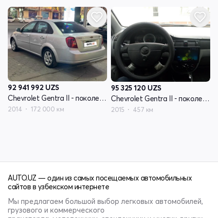
92 941 992
UZS
95 325 120
UZS
Chevrolet Gentra II - поколение
Chevrolet Gentra II - поколение
2014
172 000 км
2015
457 км
AUTO.UZ — один из самых посещаемых автомобильных
сайтов в узбекском интернете
Мы предлагаем большой выбор легковых автомобилей,
грузового и коммерческого