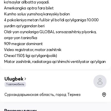
koʻrsaylar allbatta yoqadi.
Amerkangka optra fara bilet
Kumho solus yumshoq kareyskiy balon
4 pokoleniya metan fuli bir yil boʻldi qoʻyilganiga 10.000
yurdim qoʻygandan beri
Oldi-yon oynalariga GLOBAL sonsazashitniy plyonka,
orqa-yon tanirofka
909 megicar dominant
Video registrator, mator zashitnik
Chexol 150$ ligi qoʻyilgan(polik)
Mator zashitnik, radiatorga qoʻshimchi ventilyator qoʻyilgan
Ulugbek
1 автомобиль
Сурхандарьинская область, город Термез
Рекомендации