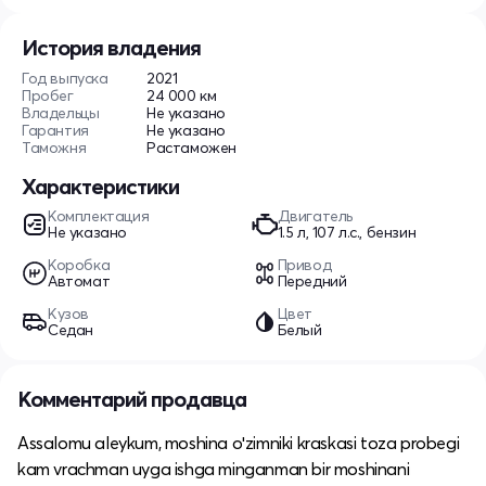
История владения
Год выпуска
2021
Пробег
24 000 км
Владельцы
Не указано
Гарантия
Не указано
Таможня
Растаможен
Характеристики
Комплектация
Двигатель
Не указано
1.5 л, 107 л.с., бензин
Коробка
Привод
Автомат
Передний
Кузов
Цвет
Седан
Белый
Комментарий продавца
Assalomu aleykum, moshina oʻzimniki kraskasi toza probegi
kam vrachman uyga ishga minganman bir moshinani