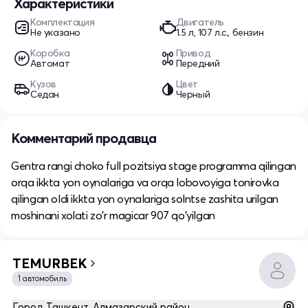
Характеристики
Комплектация
Двигатель
Не указано
1.5 л, 107 л.с., бензин
Коробка
Привод
Автомат
Передний
Кузов
Цвет
Седан
Черный
Комментарий продавца
Gentra rangi choko full pozitsiya stage programma qilingan
orqa ikkta yon oynalariga va orqa lobovoyiga tonirovka
qilingan oldi ikkta yon oynalariga solntse zashita urilgan
moshinani xolati zo'r magicar 907 qo'yilgan
TEMURBEK
1 автомобиль
Город Ташкент, Алмазарский район