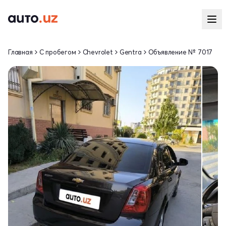
Главная
С пробегом
Chevrolet
Gentra
Объявление № 7017