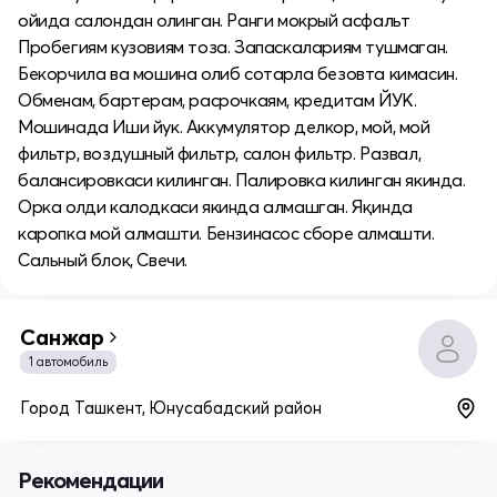
ойида салондан олинган. Ранги мокрый асфальт
Пробегиям кузовиям тоза. Запаскалариям тушмаган.
Бекорчила ва мошина олиб сотарла безовта кимасин.
Обменам, бартерам, расрочкаям, кредитам ЙУК.
Мошинада Иши йук. Аккумулятор делкор, мой, мой
фильтр, воздушный фильтр, салон фильтр. Развал,
балансировкаси килинган. Палировка килинган якинда.
Орка олди калодкаси якинда алмашган. Яқинда
каропка мой алмашти. Бензинасос сборе алмашти.
Сальный блок, Свечи.
Санжар
1 автомобиль
Город Ташкент, Юнусабадский район
Рекомендации