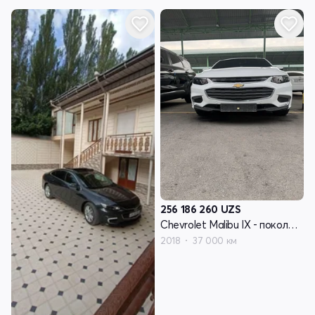
256 186 260
UZS
Chevrolet Malibu IX - поколение
2018
37 000 км