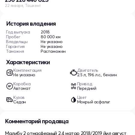
22 января, Ташкент
История владения
Год выпуска
2018
Пробег
80 000 км
Владельцы
Не указано
Гарантия
Не указано
Таможня
Растаможен
Характеристики
Комплектация
Двигатель
Не указано
2.5 л, 196 л.с., бензин
Коробка
Привод
Автомат
Передний
Кузов
Цвет
Седан
Мокрый асфальт
Комментарий продавца
Малибу 2 отмасферный 2.4 матор 2018/2019 йил август