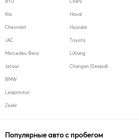
BYD
Chery
Kia
Haval
Chevrolet
Hyundai
JAC
Toyota
Mercedes-Benz
LiXiang
Jetour
Changan (Deepal)
BMW
Leapmotor
Zeekr
Популярные авто с пробегом