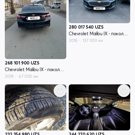
280 017 540
UZS
Chevrolet Malibu IX - поколение
2018
137 000 км
268 101 900
UZS
Chevrolet Malibu IX - поколение
2018
67 000 км
232 354 980
UZS
244 270 620
UZS