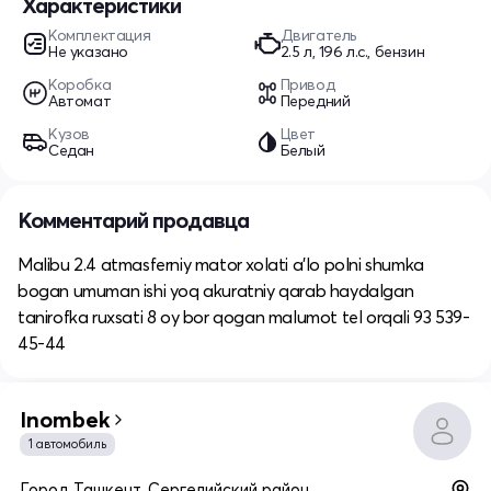
Характеристики
Комплектация
Двигатель
Не указано
2.5 л, 196 л.с., бензин
Коробка
Привод
Автомат
Передний
Кузов
Цвет
Седан
Белый
Комментарий продавца
Malibu 2.4 atmasferniy mator xolati a’lo polni shumka
bogan umuman ishi yoq akuratniy qarab haydalgan
tanirofka ruxsati 8 oy bor qogan malumot tel orqali 93 539-
45-44
Inombek
1 автомобиль
Город Ташкент, Сергелийский район