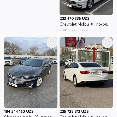
223 470 336
UZS
Chevrolet Malibu IX - поколение
2018
74 500 км
184 244 160
UZS
225 728 813
UZS