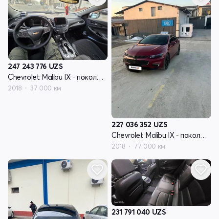
247 243 776
UZS
Chevrolet Malibu IX - поколение
2018
37 000 км
227 036 352
UZS
Chevrolet Malibu IX - поколение
2018
77 000 км
231 791 040
UZS