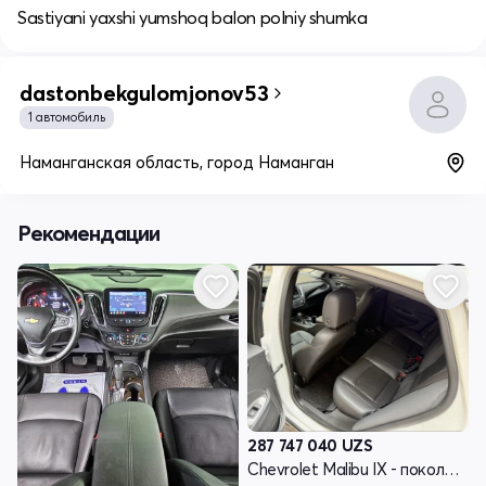
Sastiyani yaxshi yumshoq balon polniy shumka
dastonbekgulomjonov53
1 автомобиль
Наманганская область, город Наманган
Рекомендации
287 747 040
UZS
Chevrolet Malibu IX - поколение рестайлинг