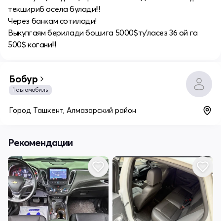
текшириб осела булади!!!
Через банкам сотилади!
Выкупгаям берилади бошига 5000$ту’ласез 36 ой га
500$ когани!!!
Бобур
1 автомобиль
Город Ташкент, Алмазарский район
Рекомендации