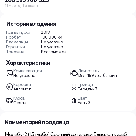
11 марта, Ташкент
История владения
Год выпуска
2019
Пробег
100 000 км
Владельцы
Не указано
Гарантия
Не указано
Таможня
Растаможен
Характеристики
Комплектация
Двигатель
Не указано
1.5 л, 169 л.с., бензин
Коробка
Привод
Автомат
Передний
Кузов
Цвет
Седан
Белый
Комментарий продавца
Малибу-2 (1.5турбо) Срочный сотилади Бемалол куриб