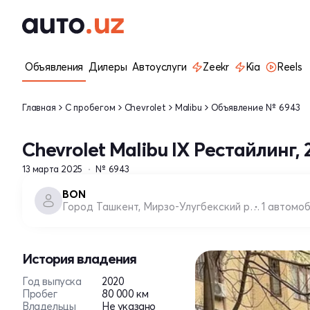
Объявления
Дилеры
Автоуслуги
Zeekr
Kia
Reels
Главная
С пробегом
Chevrolet
Malibu
Объявление № 6943
Chevrolet Malibu IX Рестайлинг, 
13 марта 2025
№ 6943
BON
Город Ташкент, Мирзо-Улугбекский район
1 автомо
История владения
Год выпуска
2020
Пробег
80 000 км
Владельцы
Не указано