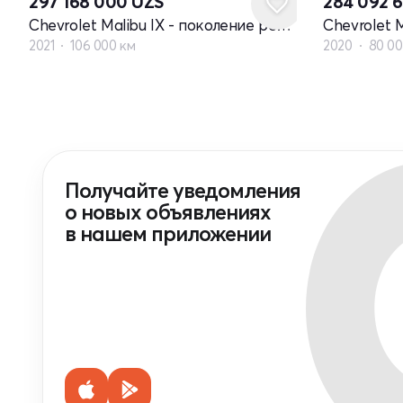
297 168 000
UZS
284 092 
Chevrolet Malibu IX - поколение рестайлинг
2021
106 000 км
2020
80 00
Получайте уведомления
о новых объявлениях
в нашем приложении