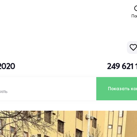
По
2020
249 621
Показать ко
биль