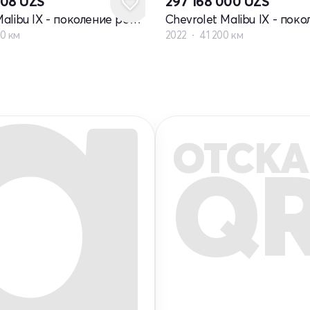
608
UZS
297 168 000
UZS
Chevrolet Malibu IX - поколение рестайлинг
0 км
2022
41 200 км
ОТСКА
Q