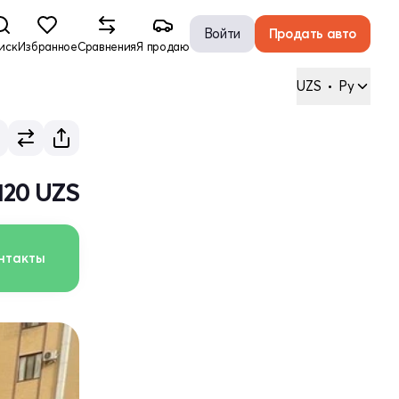
Войти
Продать авто
иск
Избранное
Сравнения
Я продаю
UZS
•
Ру
 120 UZS
нтакты