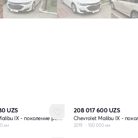
280
UZS
208 017 600
UZS
Chevrolet Malibu IX - поколение рестайлинг
0 км
2019
100 000 км