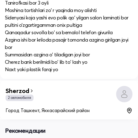
Tanirofkasi bor 3 oyli
Moshina tortishlari zo' r yaqinda moy alishti
Sidenyasi koja yashi evo polik qo' yilgan salon laminati bor
pultini o’zgartirgamman onix pultiga
Qanaqadur sovolla bo' sa bemalol telefon givurila
Azgina ishi bor kriloda pasajir tomonda azgina girilgan joyi
bor
Summasidan azgina o' tiladigan joyi bor
Cherez bank berilmidi bo' lib to' lash yo
Naxt yoki plastik farqi yo
Sherzod
2 автомобиля
Город Ташкент, Яккасарайский район
Рекомендации