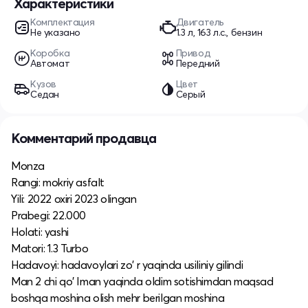
Характеристики
Комплектация
Двигатель
Не указано
1.3 л, 163 л.с., бензин
Коробка
Привод
Автомат
Передний
Кузов
Цвет
Седан
Серый
Комментарий продавца
Monza
Rangi: mokriy asfalt
Yili: 2022 oxiri 2023 olingan
Prabegi: 22.000
Holati: yashi
Matori: 1.3 Turbo
Hadavoyi: hadavoylari zo' r yaqinda usiliniy gilindi
Man 2 chi qo' Iman yaqinda oldim sotishimdan maqsad
boshqa moshina olish mehr berilgan moshina