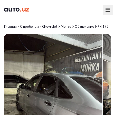
Главная
С пробегом
Chevrolet
Monza
Объявление № 4472