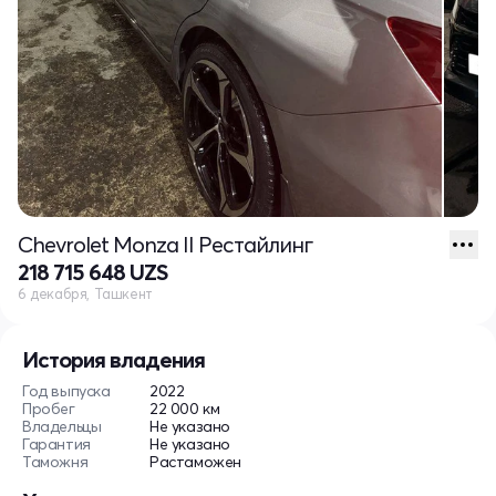
Chevrolet Monza II Рестайлинг
218 715 648 UZS
6 декабря, Ташкент
История владения
Год выпуска
2022
Пробег
22 000 км
Владельцы
Не указано
Гарантия
Не указано
Таможня
Растаможен