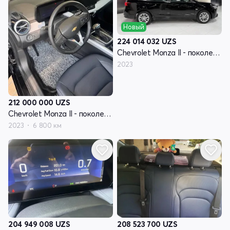
Новый
224 014 032
UZS
Chevrolet Monza II - поколение рестайлинг
2023
212 000 000
UZS
Chevrolet Monza II - поколение рестайлинг
2023
6 800 км
204 949 008
UZS
208 523 700
UZS