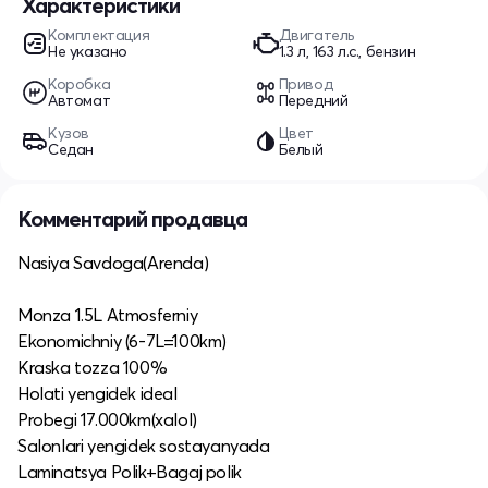
Характеристики
Комплектация
Двигатель
Не указано
1.3 л, 163 л.с., бензин
Коробка
Привод
Автомат
Передний
Кузов
Цвет
Седан
Белый
Комментарий продавца
Nasiya Savdoga(Arenda)
Monza 1.5L Atmosferniy
Ekonomichniy (6-7L=100km)
Kraska tozza 100%
Holati yengidek ideal
Probegi 17.000km(xalol)
Salonlari yengidek sostayanyada
Laminatsya Polik+Bagaj polik