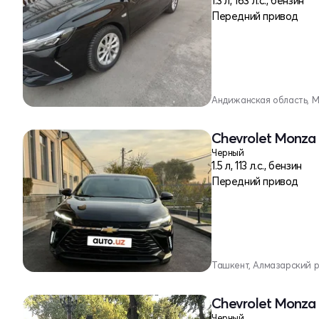
1.3 л, 163 л.с., бензин
Передний привод
Андижанская область, 
Chevrolet Monza 
Черный
1.5 л, 113 л.с., бензин
Передний привод
Ташкент, Алмазарский 
Chevrolet Monza 
Черный