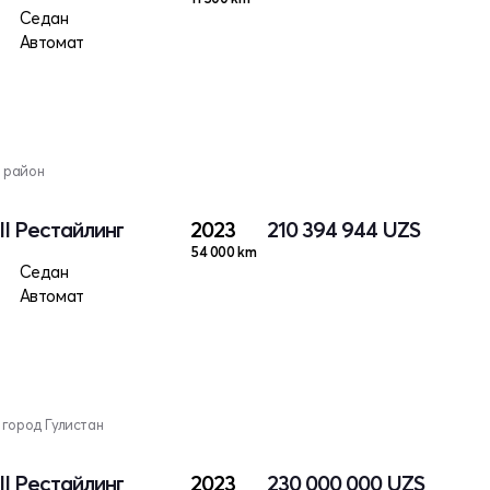
Седан
Автомат
 район
II Рестайлинг
2023
210 394 944
UZS
54 000 km
Седан
Автомат
 город Гулистан
II Рестайлинг
2023
230 000 000
UZS