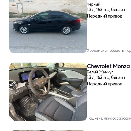
Черный
1.3 л, 163 л.с., бензин
Передний привод
Хорезмская область, го
Chevrolet Monza 
Белый Жемчуг
1.3 л, 163 л.с., бензин
Передний привод
Ташкент, Яккасарайски