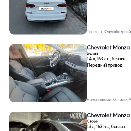
Ташкент, Юнусабадский
Chevrolet Monza 
Белый
1.4 л, 163 л.с., бензин
Передний привод
Наманганская область, 
Chevrolet Monza 
Серый
1.3 л, 163 л.с., бензин