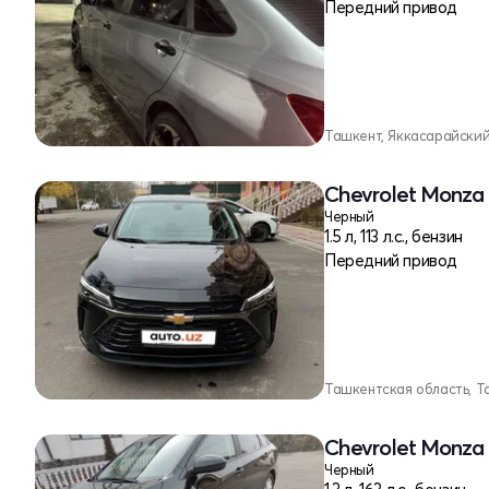
Передний привод
Ташкент, Яккасарайски
Chevrolet Monza 
Черный
1.5 л, 113 л.с., бензин
Передний привод
Ташкентская область, Т
Chevrolet Monza 
Черный