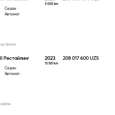
5 000 km
Седан
Автомат
род Ургенч
II Рестайлинг
2023
208 017 600
UZS
13 130 km
Седан
Автомат
й район