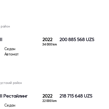
 район
II
2022
200 885 568
UZS
34 000 km
Седан
Автомат
Чустский район
II Рестайлинг
2022
218 715 648
UZS
22 000 km
Седан