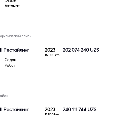
Седан
Автомат
Мархаматский район
II Рестайлинг
2023
202 074 240
UZS
16 000 km
Седан
Робот
район
II Рестайлинг
2023
240 111 744
UZS
11 500 km