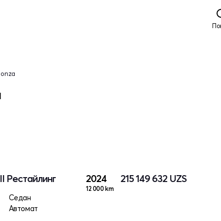
По
Monza
м
II Рестайлинг
2024
215 149 632
UZS
12 000 km
Седан
Автомат