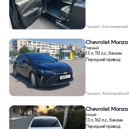
Ташкент, Бектемирский
Chevrolet Monza 
Черный
1.5 л, 113 л.с., бензин
Передний привод
Ташкент, Яккасарайски
Chevrolet Monza 
Белый
1.3 л, 163 л.с., бензин
Передний привод