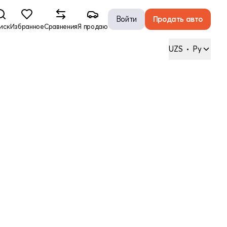
Войти
Продать авто
иск
Избранное
Сравнения
Я продаю
UZS
•
Ру