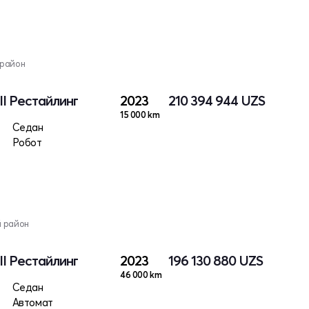
 район
II Рестайлинг
2023
210 394 944
UZS
15 000 km
Седан
Робот
й район
II Рестайлинг
2023
196 130 880
UZS
46 000 km
Седан
Автомат