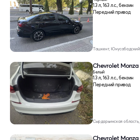
1.3 л, 163 л.с., бензин
Передний привод
Ташкент, Юнусабадский
Chevrolet Monza 
Белый
1.3 л, 163 л.с., бензин
Передний привод
Сырдарьинская область,
Chevrolet Monza 