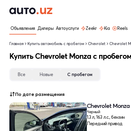
Объявления
Дилеры
Автоуслуги
Zeekr
Kia
Reels
Главная
Купить автомобиль с пробегом
Chevrolet
Chevrolet 
Купить Chevrolet Monza с пробего
Все
Новые
С пробегом
По дате размещения
Chevrolet Monza 
Черный
1.3 л, 163 л.с., бензин
Передний привод