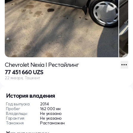
Chevrolet Nexia I Рестайлинг
77 451 660 UZS
22 января, Ташкент
История владения
Год выпуска
2014
Пробег
162 000 км
Владельцы
Не указано
Гарантия
Не указано
Таможня
Растаможен