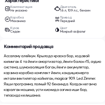
Характеристики
Комплектация
Двигатель
Не указано
1.6 л, 109 л.с., бензин
Коробка
Привод
Механика
Передний
Кузов
Цвет
Седан
Мокрый асфальт
Комментарий продавца
Ассаламу алейкум. Крылода краска бор, ходовой
килинган 4 та йенги амортизатор, йенги балон r15, аудио
система, шумоизоляция боган, йенги аккумулятор,
корзина коробка комплект йенги, кондиционерга
иктали вентилятор койилган, magicar 909. Led Zimmer.
Яхши программа, полный 92 бензинда. Колдан кеганча
каралган мошина, усти кисмида азгина иши бор,
тепасида келишамиз.