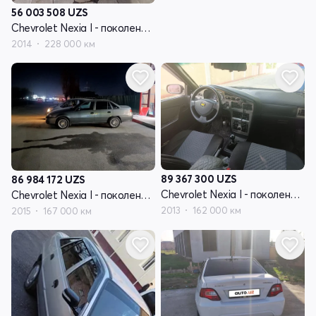
56 003 508
UZS
Chevrolet Nexia I - поколение рестайлинг
2014
228 000 км
89 367 300
UZS
86 984 172
UZS
Chevrolet Nexia I - поколение рестайлинг
Chevrolet Nexia I - поколение рестайлинг
2013
162 000 км
2015
167 000 км