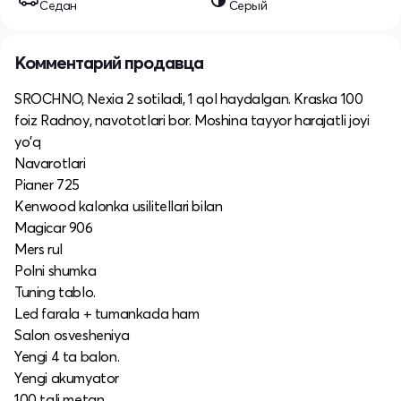
Седан
Серый
Комментарий продавца
SROCHNO, Nexia 2 sotiladi, 1 qol haydalgan. Kraska 100
foiz Radnoy, navototlari bor. Moshina tayyor harajatli joyi
yo'q
Navarotlari
Pianer 725
Kenwood kalonka usilitellari bilan
Magicar 906
Mers rul
Polni shumka
Tuning tablo.
Led farala + tumankada ham
Salon osvesheniya
Yengi 4 ta balon.
Yengi akumyator
100 tali metan