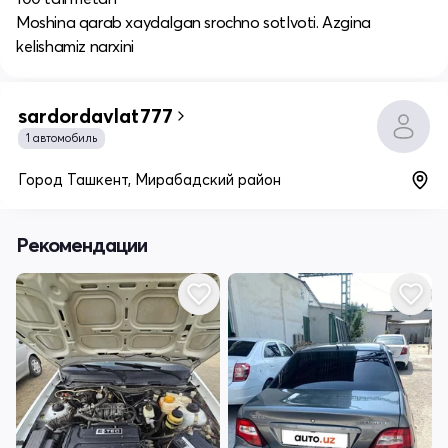
Moshina qarab xaydalgan srochno sotlvoti. Azgina
kelishamiz narxini
sardordavlat777
1 автомобиль
Город Ташкент, Мирабадский район
Рекомендации