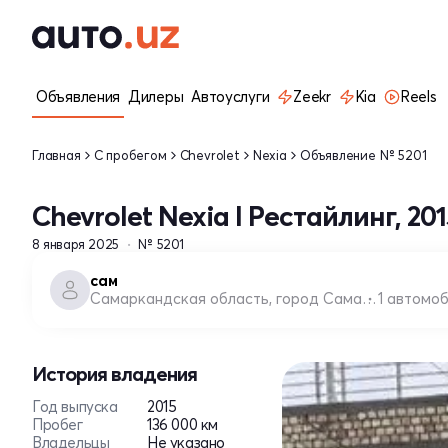
Объявления
Дилеры
Автоуслуги
Zeekr
Kia
Reels
Главная
С пробегом
Chevrolet
Nexia
Объявление № 5201
Chevrolet Nexia I Рестайлинг, 201
8 января 2025
№ 5201
сам
Самаркандская область, город Самарканд
1 автомо
История владения
Год выпуска
2015
Пробег
136 000 км
Владельцы
Не указано