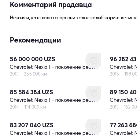
Комментарий продавца
Нексия идеал холата юргани халол келиб коринг келиша
Рекомендации
56 000 000
UZS
96 282 4
Chevrolet Nexia I - поколение рестайлинг
2013
255 000 км
2015
188 0
85 584 384
UZS
89 150 4
Chevrolet Nexia I - поколение рестайлинг
2014
114 000 км
2013
162 0
83 207 040
UZS
77 263 6
Chevrolet Nexia I - поколение рестайлинг