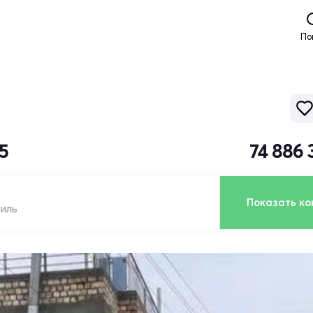
По
5
74 886 
Показать ко
биль