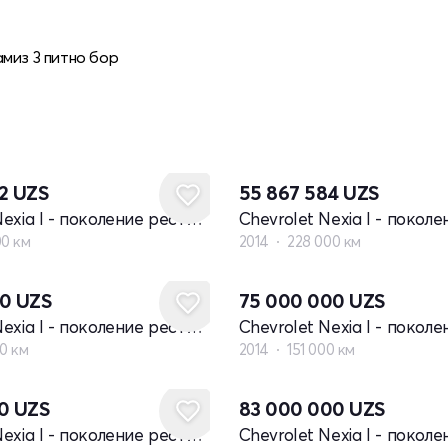
миз 3 питно бор
32
UZS
55 867 584
UZS
Chevrolet Nexia I - поколение рестайлинг
00 км
2014
228 000 км
00
UZS
75 000 000
UZS
Chevrolet Nexia I - поколение рестайлинг
00 км
2014
151 000 км
80
UZS
83 000 000
UZS
Chevrolet Nexia I - поколение рестайлинг