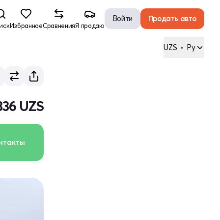
Войти
Продать авто
иск
Избранное
Сравнения
Я продаю
UZS
•
Ру
336 UZS
нтакты