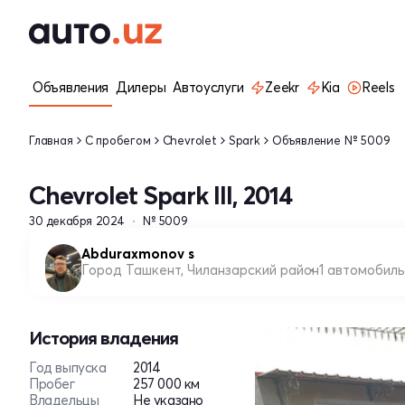
Объявления
Дилеры
Автоуслуги
Zeekr
Kia
Reels
Главная
С пробегом
Chevrolet
Spark
Объявление № 5009
Chevrolet Spark III, 2014
30 декабря 2024
№ 5009
Abduraxmonov s
Город Ташкент, Чиланзарский район
1 автомобиль
История владения
Год выпуска
2014
Пробег
257 000 км
Владельцы
Не указано