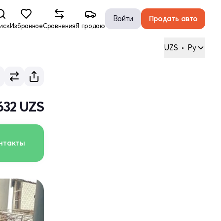
Войти
Продать авто
иск
Избранное
Сравнения
Я продаю
UZS
•
Ру
632 UZS
нтакты