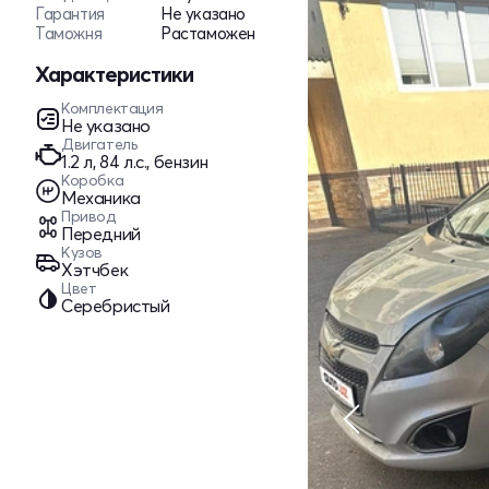
Гарантия
Не указано
Таможня
Растаможен
Характеристики
Комплектация
Не указано
Двигатель
1.2 л, 84 л.с., бензин
Коробка
Механика
Привод
Передний
Кузов
Хэтчбек
Цвет
Серебристый