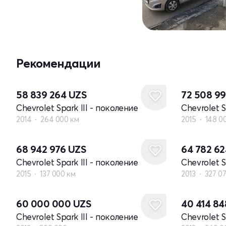
Рекомендации
58 839 264
UZS
72 508 9
Chevrolet Spark III - поколение
Chevrolet S
2014
264 000 км
2015
148 0
68 942 976
UZS
64 782 6
Chevrolet Spark III - поколение
Chevrolet S
2015
137 000 км
2013
327 0
60 000 000
UZS
40 414 8
Chevrolet Spark III - поколение
Chevrolet S