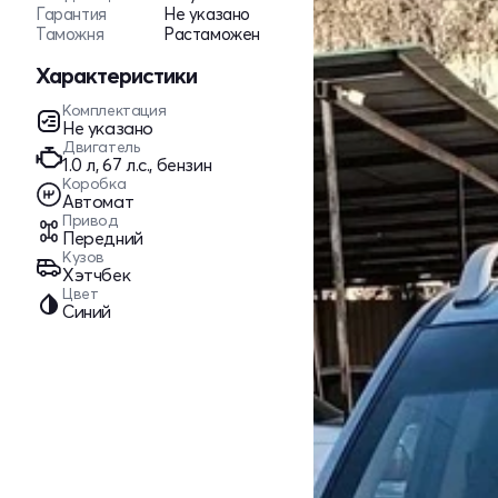
Гарантия
Не указано
Таможня
Растаможен
Характеристики
Комплектация
Не указано
Двигатель
1.0 л, 67 л.с., бензин
Коробка
Автомат
Привод
Передний
Кузов
Хэтчбек
Цвет
Синий