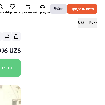
Войти
Продать авто
иск
Избранное
Сравнения
Я продаю
UZS
•
Ру
976 UZS
нтакты