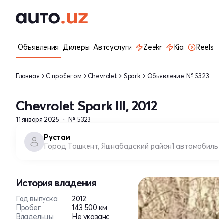
Объявления
Дилеры
Автоуслуги
Zeekr
Kia
Reels
Главная
С пробегом
Chevrolet
Spark
Объявление № 5323
Chevrolet Spark III, 2012
11 января 2025
№ 5323
Рустам
Город Ташкент, Яшнабадский район
1 автомобиль
История владения
Год выпуска
2012
Пробег
143 500 км
Владельцы
Не указано