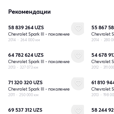
Рекомендации
58 839 264
UZS
55 867 5
Chevrolet Spark III - поколение
Chevrolet S
2014
264 000 км
2014
280 0
64 782 624
UZS
54 678 9
Chevrolet Spark III - поколение
Chevrolet S
2013
327 073 км
2012
311 00
71 320 320
UZS
61 810 94
Chevrolet Spark III - поколение
Chevrolet S
2011
250 000 км
2013
198 0
69 537 312
UZS
58 244 9