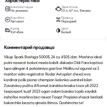
Характеристики
Комплектация
Двигатель
Не указано
1.0 л, 67 л.с., бензин
Коробка
Привод
Автомат
Передний
Кузов
Цвет
Хэтчбек
Белый
Комментарий продавца
Vikup Spark Boshiga 5000$ 24 oy 450$ dan. Moshina ideal
polni navarot baloni masla kobilt diskada Oldi Fara koptiva
lupa qilingan 4 pokaleniya gazi bor Malibu rul sigunal ssi 3
manitor vidro registrator Rodar Avtopilot chexol eva
kordinar polik pioner chempion kalonka useniteli bilan
Zavatskoy pultta Aftomat karobka kraska toza yili 2022
texposport kuzif 2023 ogan odam baraka topib xaydidi
inshollox moshina bez rasxot Faqat Propiska shaxar beriladi
bekorchila bezota qimela iltimos. Qoshimcha tel