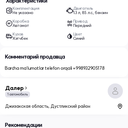
Характеристики
Комплектация
Двигатель
Не указано
1.3 л, 85 л.с., бензин
Коробка
Привод
Автомат
Передний
Кузов
Цвет
Хэтчбек
Синий
Комментарий продавца
Barcha maʼlumotlar telefon orqali +998932905178
Далер
1 автомобиль
Джизакская область, Дустликский район
Рекомендации