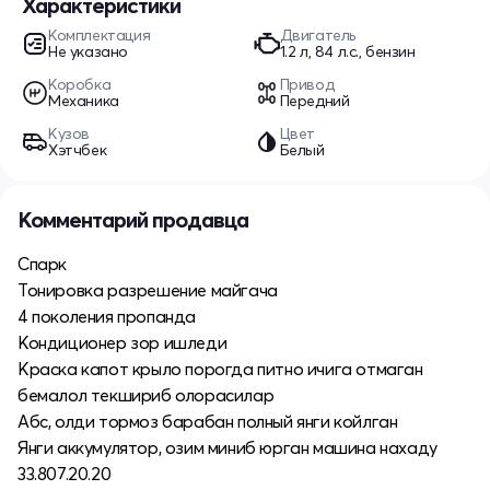
Характеристики
Комплектация
Двигатель
Не указано
1.2 л, 84 л.с., бензин
Коробка
Привод
Механика
Передний
Кузов
Цвет
Хэтчбек
Белый
Комментарий продавца
Спарк
Тонировка разрешение майгача
4 поколения пропанда
Кондиционер зор ишледи
Краска капот крыло порогда питно ичига отмаган
бемалол текшириб олорасилар
Абс, олди тормоз барабан полный янги койлган
Янги аккумулятор, озим миниб юрган машина нахаду
33.807.20.20