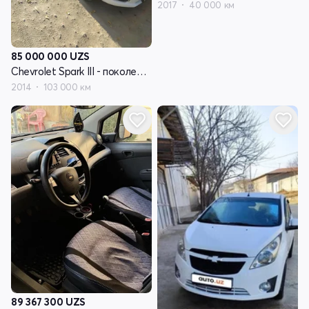
2017
40 000 км
85 000 000
UZS
Chevrolet Spark III - поколение
2014
103 000 км
89 367 300
UZS