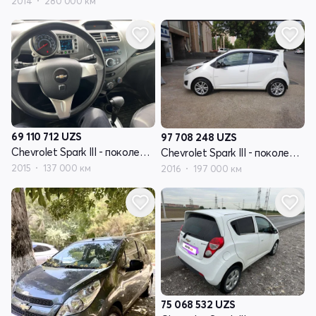
2014
280 000 км
69 110 712
UZS
97 708 248
UZS
Chevrolet Spark III - поколение
Chevrolet Spark III - поколение
2015
137 000 км
2016
197 000 км
75 068 532
UZS