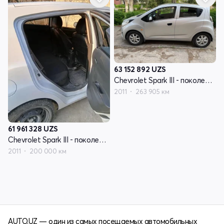
63 152 892
UZS
Chevrolet Spark III - поколение
2011
263 905 км
61 961 328
UZS
Chevrolet Spark III - поколение
2011
200 000 км
AUTO.UZ — один из самых посещаемых автомобильных