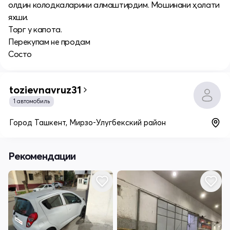
олдин колодкаларини алмаштирдим. Мошинани ҳолати
яхши.
Торг у капота.
Перекупам не продам
Состо
tozievnavruz31
1 автомобиль
Город Ташкент, Мирзо-Улугбекский район
Рекомендации