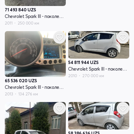
71 493 840
UZS
Chevrolet Spark III - поколение
2011
250 000 км
54 811 944
UZS
Chevrolet Spark III - поколение
2010
270 000 км
65 536 020
UZS
Chevrolet Spark III - поколение
2013
134 276 км
58 386 636
UZS