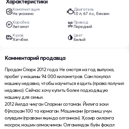
Характеристики
Комплектация
Двигатель
Не указано
1.0 л, 67 л.с., бензин
Коробка
Привод
Автомат
Передний
Кузов
Цвет
Хэтчбек
Белый
Комментарий продавца
Продам Спарк 2012 года. Не смотря на год выпуска,
пробег у машины 94 000 километров. Сам покупал
машину недавно, чтобы научиться ездить (права получил
недавно). Сейчас хочу купить более подходящую
машину для семьи.
2012 йилда чиқган Спаркни сотаман. Йилига эски
бўлсаҳам 100 та юрмаган. Мошинани ўрганиш учун
олувдим (правани яқинда олганман). Ҳозир оиламга
мосроқ мошин олмоқчиман. Олганимдан буён фақал