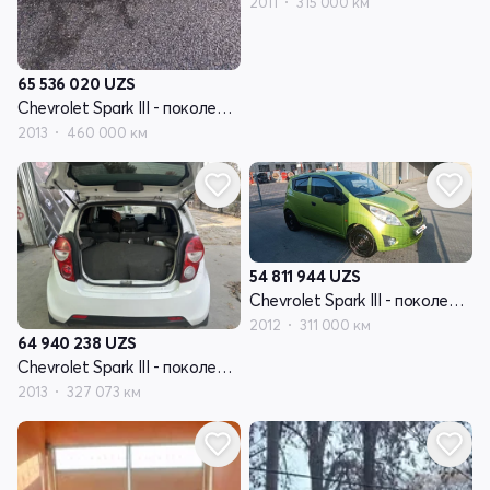
2011
315 000 км
65 536 020
UZS
Chevrolet Spark III - поколение
2013
460 000 км
54 811 944
UZS
Chevrolet Spark III - поколение
2012
311 000 км
64 940 238
UZS
Chevrolet Spark III - поколение
2013
327 073 км