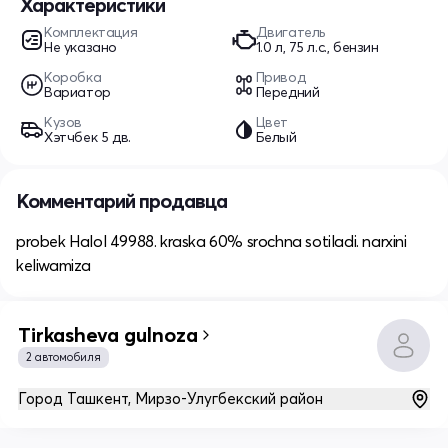
Характеристики
Комплектация
Двигатель
Не указано
1.0 л, 75 л.с., бензин
Коробка
Привод
Вариатор
Передний
Кузов
Цвет
Хэтчбек 5 дв.
Белый
Комментарий продавца
probek Halol 49988. kraska 60% srochna sotiladi. narxini
keliwamiza
Tirkasheva gulnoza
2 автомобиля
Город Ташкент, Мирзо-Улугбекский район