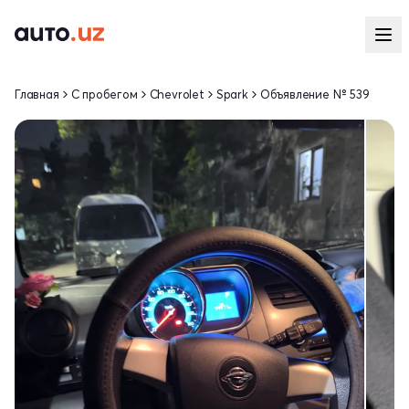
Главная
С пробегом
Chevrolet
Spark
Объявление № 539