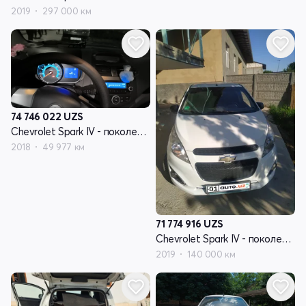
2019
297 000 км
74 746 022
UZS
Chevrolet Spark IV - поколение
2018
49 977 км
71 774 916
UZS
Chevrolet Spark IV - поколение
2019
140 000 км