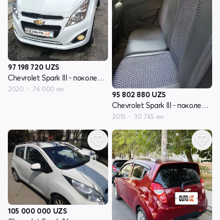
97 198 720
UZS
Chevrolet Spark III - поколение рестайлинг
2020
76 000 км
95 802 880
UZS
Chevrolet Spark III - поколение
2015
30 745 км
105 000 000
UZS