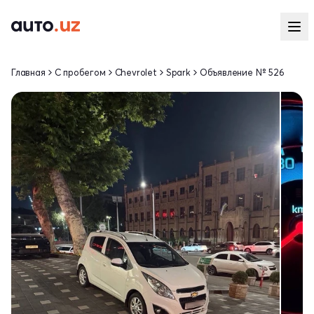
Главная
С пробегом
Chevrolet
Spark
Объявление № 526