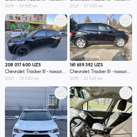
2019
34 838 км
2021
37 000 км
208 017 600
UZS
161 659 392
UZS
Chevrolet Tracker III - поколение рестайлинг
Chevrolet Tracker III - поколение рестайлинг
2021
70 000 км
2019
53 049 км