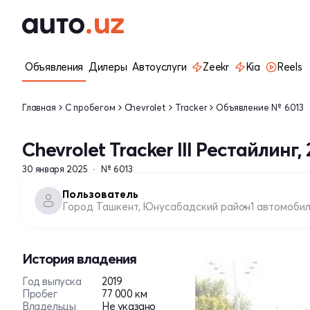
Объявления
Дилеры
Автоуслуги
Zeekr
Kia
Reels
Главная
С пробегом
Chevrolet
Tracker
Объявление № 6013
Chevrolet Tracker III Рестайлинг, 
30 января 2025
№ 6013
Пользователь
Город Ташкент, Юнусабадский район
1 автомоби
История владения
Год выпуска
2019
Пробег
77 000 км
Владельцы
Не указано