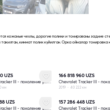
тся кожаные чехлы, дорогие полики и тонированы задние сте
такилган, киммат полик куйилган. Орка ойналар тонировка к
40
UZS
166 818 960
UZS
Chevrolet Tracker III - поколение рестайлинг
0 км
2019
40 222 км
088
UZS
157 286 448
UZS
Chevrolet Tracker III - поколение рестайлинг