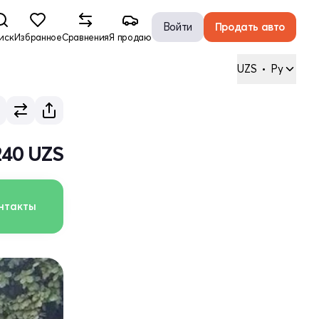
Войти
Продать авто
иск
Избранное
Сравнения
Я продаю
UZS
•
Ру
240 UZS
нтакты