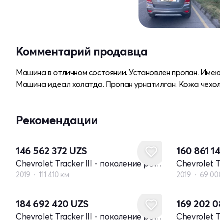
Комментарий продавца
Машина в отличном состоянии. Установлен пропан. Имею
Машина идеал холатда. Пропан урнатилган. Кожа чехол 
Рекомендации
146 562 372
UZS
160 861 1
Chevrolet Tracker III - поколение рестайлинг
2019
111 410 км
2019
69 00
184 692 420
UZS
169 202 
Chevrolet Tracker III - поколение рестайлинг