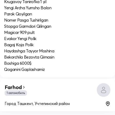
Krugavoy Tanirofka 1 yil
Yengi Archa Yumsho Balon
Parok Qoyilgan
Nomer Pasga Tushirilgan
Stopga Garmdori Qilingan
Magicar 909 pult
Evakor Yengi Polik
Bagaj Koja Polik
Haydashga Tayyor Moshina
Bekorchila Bezovta Qimasin
Boshiga 6000$
Qoganini Gaplashamiz
Farhod
1 автомобиль
Город Ташкент, Учтепинский район