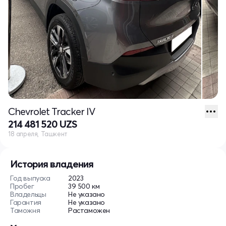
Chevrolet Tracker IV
214 481 520 UZS
18 апреля, Ташкент
История владения
Год выпуска
2023
Пробег
39 500 км
Владельцы
Не указано
Гарантия
Не указано
Таможня
Растаможен