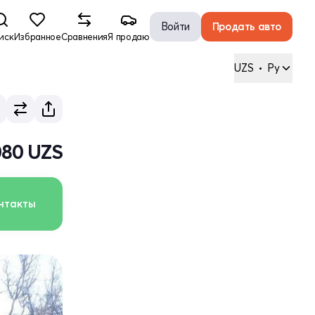
Войти
Продать авто
иск
Избранное
Сравнения
Я продаю
UZS
•
Ру
080 UZS
нтакты