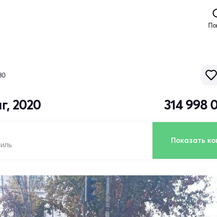
По
80
г, 2020
314 998 
Показать ко
биль