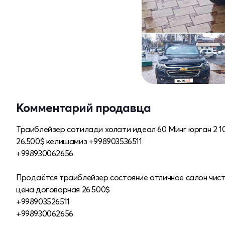
Комментарий продавца
Траиблейзер сотилади холати идеал 60 Минг юрган 2 10
26.500$ келишамиз +998903536511
+998930062656
Продаётся траиблейзер состояние отличное салон чист
цена договорная 26.500$
+998903526511
+998930062656