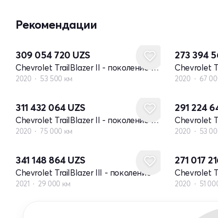
Рекомендации
309 054 720
UZS
273 394 
Chevrolet TrailBlazer II - поколение рестайлинг
2020
53 500 км
2020
67 00
311 432 064
UZS
291 224 
Chevrolet TrailBlazer II - поколение рестайлинг
2020
75 000 км
2020
53 00
341 148 864
UZS
271 017 2
Chevrolet TrailBlazer III - поколение
Chevrolet T
2021
29 000 км
2020
51 00