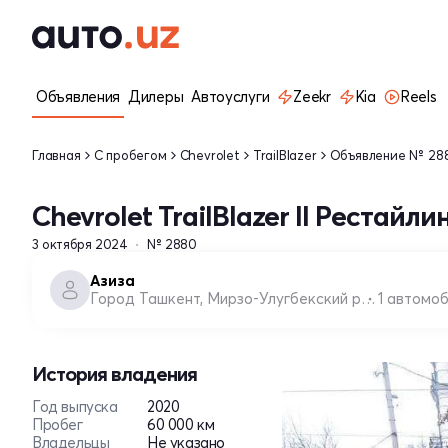
Объявления
Дилеры
Автоуслуги
Zeekr
Kia
Reels
Главная
С пробегом
Chevrolet
TrailBlazer
Объявление № 28
Chevrolet TrailBlazer II Рестайлин
3 октября 2024
№ 2880
Азиза
Город Ташкент, Мирзо-Улугбекский район
1 автомо
История владения
Год выпуска
2020
Пробег
60 000 км
Владельцы
Не указано