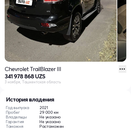
Chevrolet TrailBlazer III
341 978 868 UZS
3 ноября, Ташкентская область
История владения
Год выпуска
2021
Пробег
29 000 км
Владельцы
Не указано
Гарантия
Не указано
Таможня
Растаможен