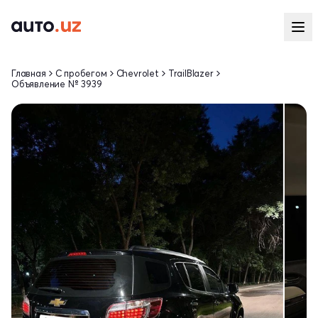
Главная
С пробегом
Chevrolet
TrailBlazer
Объявление № 3939