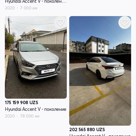
Hyundai Accent V - поколение рестайлинг
2020
7 000 км
175 159 908
UZS
Hyundai Accent V - поколение
2020
78 000 км
202 565 880
UZS