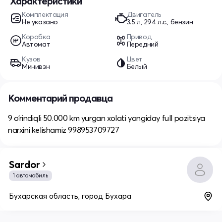
Характеристики
Комплектация
Двигатель
Не указано
3.5 л, 294 л.с., бензин
Коробка
Привод
Автомат
Передний
Кузов
Цвет
Минивэн
Белый
Комментарий продавца
9 o’rindiqli 50.000 km yurgan xolati yangiday full pozitsiya
narxini kelishamiz 998953709727
Sardor
1 автомобиль
Бухарская область, город Бухара